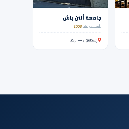
جامعة ألتن باش
تأسست عام
2008
إسطنبول — تركيا