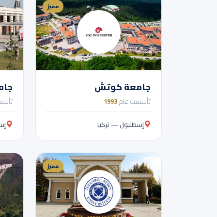
مميز
جامعة كوتش
جام
تأسست عام
1993
تأسس
إسطنبول — تركيا
إس
مميز