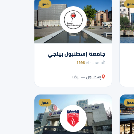
مميز
مميز
جامعة إسطنبول بيلجي
تأسست عام
1996
إسطنبول — تركيا
مميز
مميز