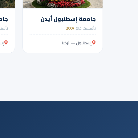
جامعة إسطنبول أيدن
جام
تأسست عام
2007
تأسس
إسطنبول — تركيا
إس