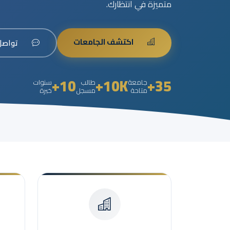
متميزة في انتظارك.
اكتشف الجامعات
تواصل
10+
10K+
35+
جامعة
طالب
سنوات
متاحة
مسجل
خبرة