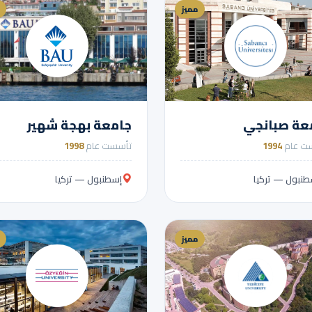
مميز
عة صبانجي
جامعة بهجة شهير
ت عام
1994
تأسست عام
1998
طنبول — تركيا
إسطنبول — تركيا
مميز