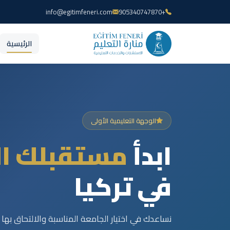
info@egitimfeneri.com
+905340747870
الرئيسية
الوجهة التعليمية الأولى
ابدأ
مستقبلك ال
في تركيا