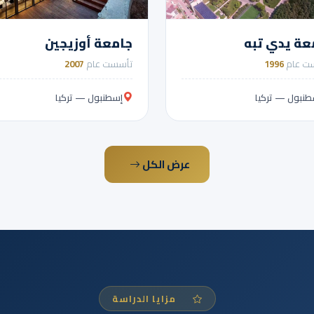
عة يدي تبه
جامعة أوزيجين
ت عام
1996
تأسست عام
2007
طنبول — تركيا
إسطنبول — تركيا
عرض الكل
مزايا الدراسة