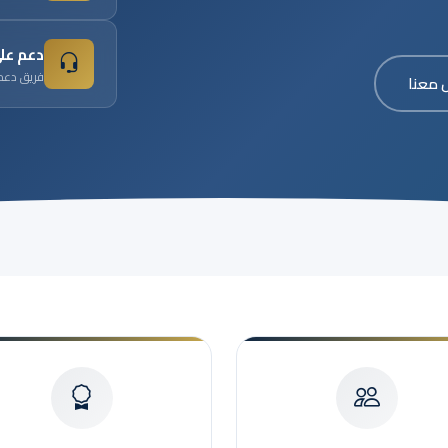
دعم على
فريق دعم
 معنا